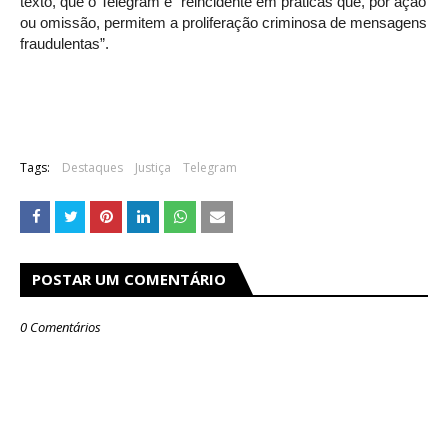
texto, que o Telegram é “reincidente em práticas que, por ação
ou omissão, permitem a proliferação criminosa de mensagens
fraudulentas”.
Tags:
Destaques
Justiça
Telegram
POSTAR UM COMENTÁRIO
0 Comentários