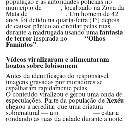
população e as autoridades policiais no
Xexéu
município de
, localizado na Zona da
Pernambuco
Mata de
. Um homem de 42
anos foi detido na quarta-feira (1º) depois
de causar pânico ao circular pelas ruas
fantasia
durante a madrugada usando uma
de terror
filme
“Olhos
inspirada no
Famintos”
.
Vídeos viralizaram e alimentaram
boatos sobre lobisomem
Antes da identificação do responsável,
imagens gravadas por moradores se
espalharam rapidamente pelas
redes sociais
.
O conteúdo viralizou e gerou uma onda de
Xexéu
especulações. Parte da população de
chegou a acreditar que uma criatura
lobisomem
sobrenatural — um
— estaria
rondando as ruas da cidade durante a noite.