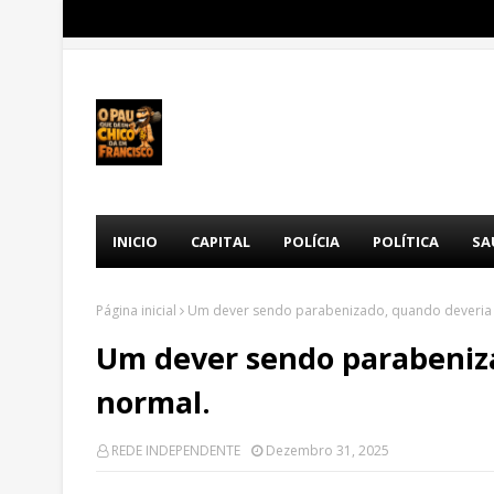
INICIO
CAPITAL
POLÍCIA
POLÍTICA
SA
Página inicial
Um dever sendo parabenizado, quando deveria 
Um dever sendo parabeniza
normal.
REDE INDEPENDENTE
Dezembro 31, 2025