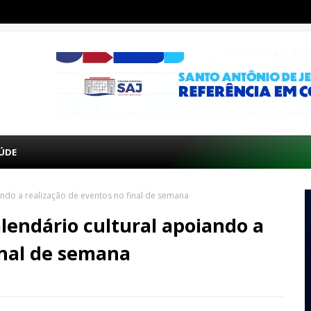
ÚDE
iando a realização de eventos no final de semana
alendário cultural apoiando a
inal de semana