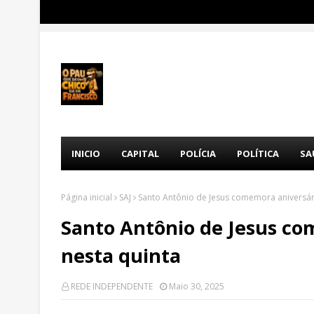
INICIO
CAPITAL
POLÍCIA
POLÍTICA
SA
Página inicial
SAJ
Santo Antônio de Jesus comemora aniversár
Santo Antônio de Jesus co
nesta quinta
REDE INDEPENDENTE
Maio 30, 2025