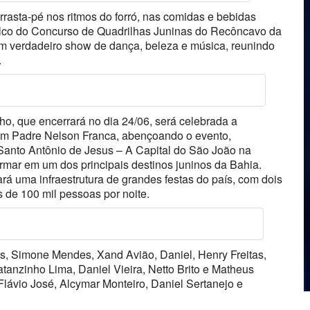
rrasta-pé nos ritmos do forró, nas comidas e bebidas
 palco do Concurso de Quadrilhas Juninas do Recôncavo da
m verdadeiro show de dança, beleza e música, reunindo
.
ho, que encerrará no dia 24/06, será celebrada a
com Padre Nelson Franca, abençoando o evento,
anto Antônio de Jesus – A Capital do São João na
rmar em um dos principais destinos juninos da Bahia.
rá uma infraestrutura de grandes festas do país, com dois
 de 100 mil pessoas por noite.
s, Simone Mendes, Xand Avião, Daniel, Henry Freitas,
tanzinho Lima, Daniel Vieira, Netto Brito e Matheus
Flávio José, Alcymar Monteiro, Daniel Sertanejo e