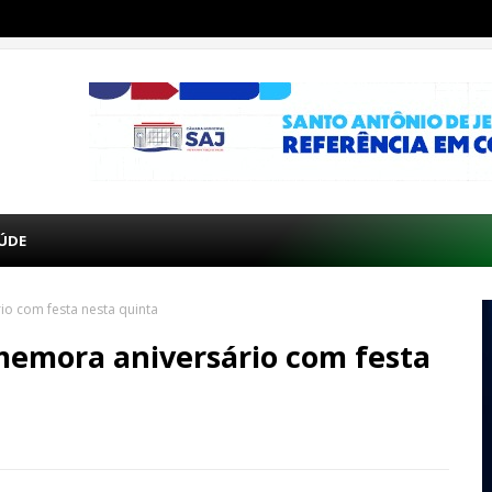
ÚDE
io com festa nesta quinta
memora aniversário com festa