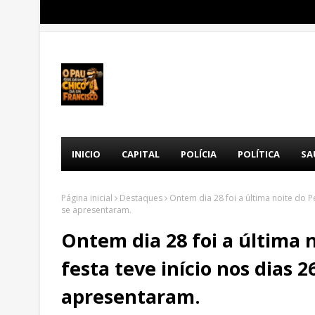
INICIO
CAPITAL
POLÍCIA
POLÍTICA
SA
Página inicial
Destaques
Ontem dia 28 foi a última noite do P
se apresentaram.
Ontem dia 28 foi a última 
festa teve início nos dias 2
apresentaram.