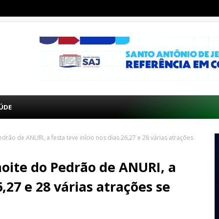
ÚDE
edrão de ANURI, a festa teve início nos dias 26,27 e 28 várias atrações
noite do Pedrão de ANURI, a
6,27 e 28 várias atrações se