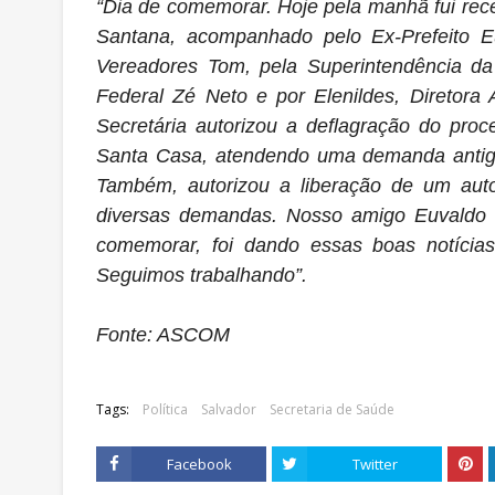
“Dia de comemorar. Hoje pela manhã fui rec
Santana, acompanhado pelo Ex-Prefeito 
Vereadores Tom, pela Superintendência da
Federal Zé Neto e por Elenildes, Diretora A
Secretária autorizou a deflagração do proc
Santa Casa, atendendo uma demanda antiga 
Também, autorizou a liberação de um autoc
diversas demandas. Nosso amigo Euvaldo f
comemorar, foi dando essas boas notícia
Seguimos trabalhando”.
Fonte: ASCOM
Tags:
Política
Salvador
Secretaria de Saúde
Facebook
Twitter