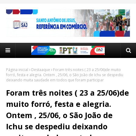
Página inicial
Destaaque
Foram três noites ( 23 a 25/06)de muito
forró, festa e alegria. Ontem , 25/06, o São João de Ichu se despediu
deixando muita saudade em todos que foram participar
Foram três noites ( 23 a 25/06)de
muito forró, festa e alegria.
Ontem , 25/06, o São João de
Ichu se despediu deixando