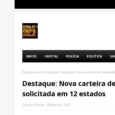
INICIO
CAPITAL
POLÍCIA
POLÍTICA
SA
Página inicial
Destaque
Destaque: Nova carteira de identida
Destaque: Nova carteira de
solicitada em 12 estados
Junior Panda
Maio 02, 2023