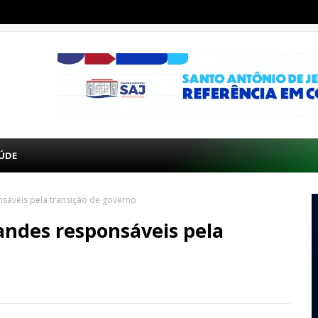
ÚDE
nsáveis pela transição de governo
andes responsáveis pela