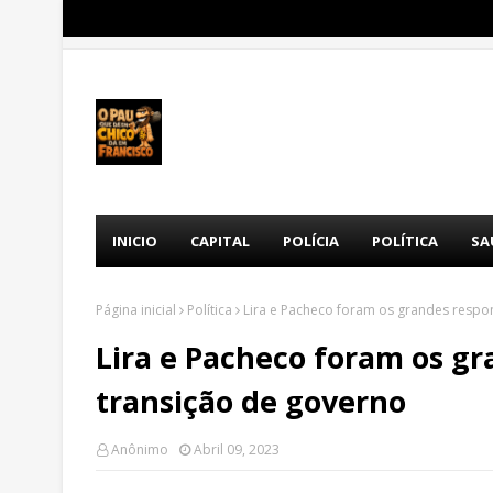
INICIO
CAPITAL
POLÍCIA
POLÍTICA
SA
Página inicial
Política
Lira e Pacheco foram os grandes respo
Lira e Pacheco foram os gr
transição de governo
Anônimo
Abril 09, 2023