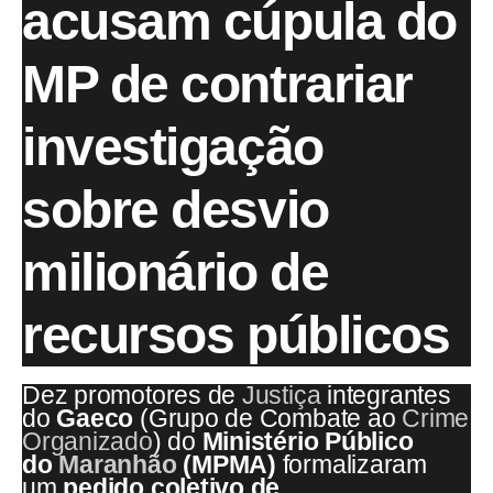
acusam cúpula do
MP de contrariar
investigação
sobre desvio
milionário de
recursos públicos
Dez promotores de
Justiça
integrantes
do
Gaeco
(Grupo de Combate ao
Crime
Organizado
) do
Ministério Público
do
Maranhão
(MPMA)
formalizaram
um
pedido coletivo de