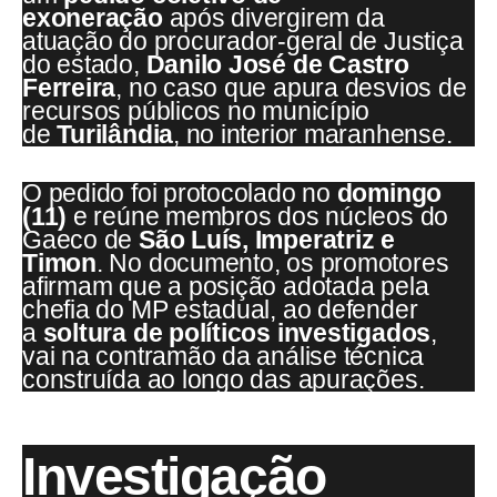
exoneração
após divergirem da
atuação do procurador-geral de Justiça
do estado,
Danilo José de Castro
Ferreira
, no caso que apura desvios de
recursos públicos no município
de
Turilândia
, no interior maranhense.
O pedido foi protocolado no
domingo
(11)
e reúne membros dos núcleos do
Gaeco de
São Luís, Imperatriz e
Timon
. No documento, os promotores
afirmam que a posição adotada pela
chefia do MP estadual, ao defender
a
soltura de políticos investigados
,
vai na contramão da análise técnica
construída ao longo das apurações.
Investigação