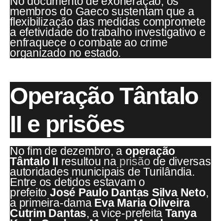
No documento de exoneração, os
membros do Gaeco sustentam que a
flexibilização das medidas compromete
a efetividade do trabalho investigativo e
enfraquece o combate ao crime
organizado no estado.
Operação Tântalo
II e prisões
No fim de dezembro, a
operação
Tântalo II
resultou na
prisão
de diversas
autoridades municipais de Turilândia.
Entre os detidos estavam o
prefeito
José Paulo Dantas Silva Neto
,
a primeira-dama
Eva Maria Oliveira
Cutrim Dantas
, a vice-prefeita
Tanya