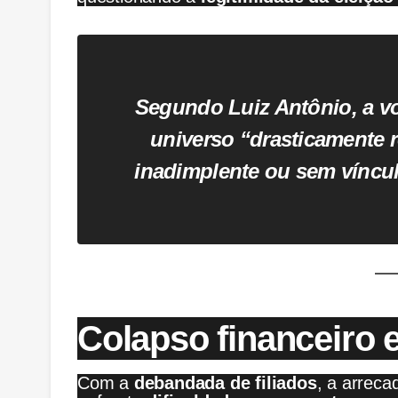
Segundo Luiz Antônio, a 
universo “
drasticamente r
inadimplente ou sem víncu
Colapso financeiro 
Com a
debandada de filiados
, a arreca