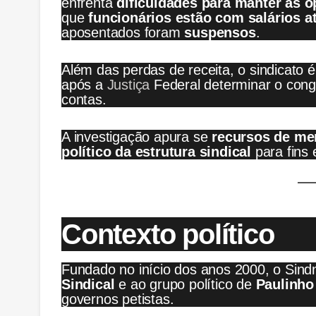
enfrenta
dificuldades para manter as 
que
funcionários estão com salários a
aposentados foram
suspensos
.
Além das perdas de receita, o sindicato 
após a
Justiça
Federal determinar o con
contas.
A investigação apura se
recursos de me
político da estrutura sindical
para fins e
Contexto político
Fundado no início dos anos 2000, o Sind
Sindical
e ao grupo político de
Paulinho
governos petistas.