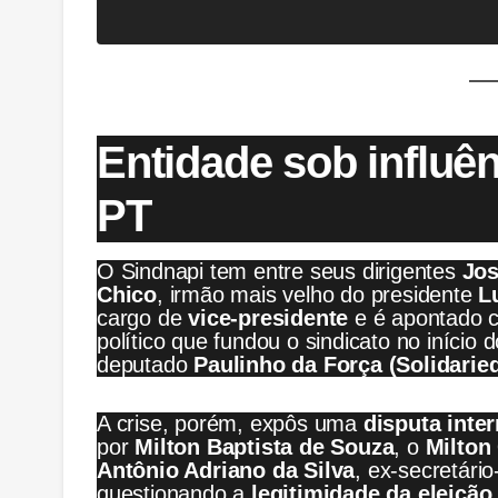
Entidade sob influên
PT
O Sindnapi tem entre seus dirigentes
Jos
Chico
, irmão mais velho do presidente
L
cargo de
vice-presidente
e é apontado c
político que fundou o sindicato no início
deputado
Paulinho da Força (Solidarie
A crise, porém, expôs uma
disputa inte
por
Milton Baptista de Souza
, o
Milton
Antônio Adriano da Silva
, ex-secretário
questionando a
legitimidade da eleição