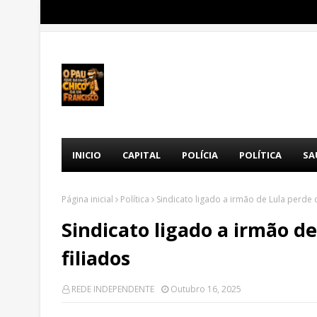
INICIO
CAPITAL
POLÍCIA
POLÍTICA
SA
Página inicial
Política
Sindicato ligado a irmão de Lula perde 
Sindicato ligado a irmão d
filiados
REDE INDEPENDENTE
Outubro 16, 2025