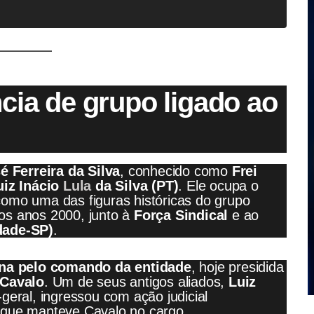
cia de grupo ligado ao
é Ferreira da Silva
, conhecido como
Frei
uiz Inácio
Lula
da Silva (PT)
. Ele ocupa o
omo uma das figuras históricas do grupo
 dos anos 2000, junto à
Força Sindical
e ao
dade-SP)
.
rna pelo comando da entidade
, hoje presidida
 Cavalo
. Um de seus antigos aliados,
Luiz
-geral, ingressou com ação judicial
que manteve Cavalo no cargo.