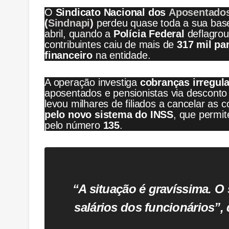
O
Sindicato Nacional dos
Aposentado
(
Sindnapi
)
perdeu quase toda a sua base
abril, quando a
Polícia Federal
deflagro
contribuintes caiu de mais de
317 mil pa
financeiro
na entidade.
A operação investiga
cobranças irregul
aposentados e pensionistas via descont
levou milhares de filiados a cancelar as 
pelo novo sistema do INSS
, que permit
pelo número
135
.
“A situação é gravíssima. O
salários dos funcionários”, 