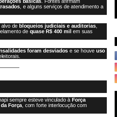
operações básicas
. Fontes afirmam
trasados
, e alguns serviços de atendimento a
é alvo de
bloqueios judiciais e auditorias
,
gelamento de
quase R$ 400 mil
em suas
nsalidades foram desviados
e se houve
uso
leitorais.
napi sempre esteve vinculado à
Força
 da Força
, com forte interlocução com