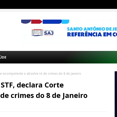
ÚDE
e incompetente e absolve ré de crimes do 8 de Janeiro
STF, declara Corte
de crimes do 8 de Janeiro