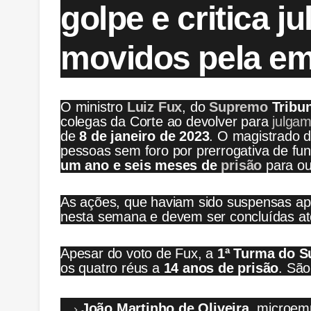
golpe e critica 
movidos pela e
O ministro
Luiz Fux
, do
Supremo
Tribun
colegas da Corte ao devolver para
julga
de
8 de janeiro de 2023
. O magistrado 
pessoas sem foro por prerrogativa de fu
um ano e seis meses de
prisão
para ou
As ações, que haviam sido suspensas a
nesta semana e devem ser concluídas a
Apesar do voto de Fux, a
1ª Turma do 
os quatro réus a
14 anos de prisão
. São
João Martinho de Oliveira
, microem