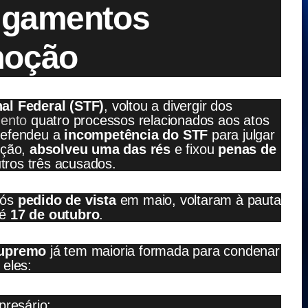
julgamentos
moção
al Federal (STF)
, voltou a divergir dos
mento
quatro processos relacionados aos atos
defendeu a
incompetência do STF
para julgar
nção,
absolveu uma das rés
e fixou
penas de
tros três acusados.
pós
pedido de vista
em maio, voltaram à pauta
té
17 de outubro
.
Supremo
já tem maioria formada para condenar
 eles:
presário;