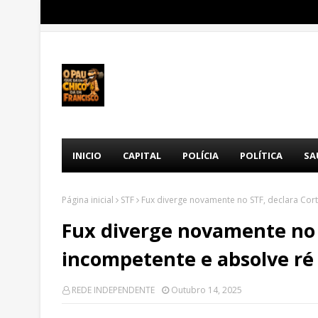
INICIO
CAPITAL
POLÍCIA
POLÍTICA
SA
Página inicial
STF
Fux diverge novamente no STF, declara Cort
Fux diverge novamente no 
incompetente e absolve ré 
REDE INDEPENDENTE
Outubro 14, 2025