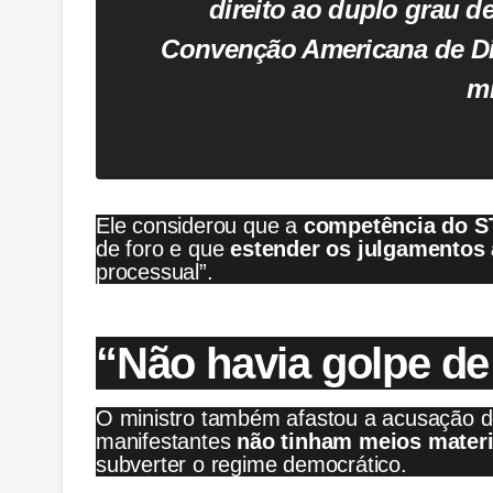
direito ao duplo grau d
Convenção Americana de Di
mi
Ele considerou que a
competência do S
de foro e que
estender os julgamentos
processual”.
“Não havia golpe de
O ministro também afastou a acusação de
manifestantes
não tinham meios materi
subverter o regime democrático.