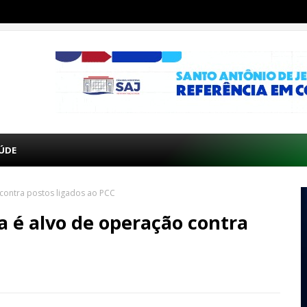
ÚDE
 contra postos ligados ao PCC
la é alvo de operação contra