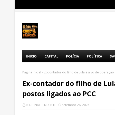
INICIO
CAPITAL
POLÍCIA
POLÍTICA
SA
Página inicial
Ex-contador do filho de Lula é alvo de operação
Ex-contador do filho de Lu
postos ligados ao PCC
REDE INDEPENDENTE
Setembro 26, 2025