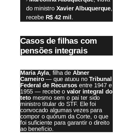
do ministro
Xavier Albuquerque
,
recebe
R$ 42 mil
.
Casos de filhas com
pensões integrais
Maria Ayla
, filha de
Abner
Carneiro
— que atuou no
Tribunal
Federal de Recursos
entre 1947 e
1955 — recebe o
valor integral do
teto
mesmo sem o pai ter sido
ministro titular do STF. Ele foi
convocado algumas vezes para
compor o quórum da Corte, o que
foi suficiente para garantir o direito
ao benefício.