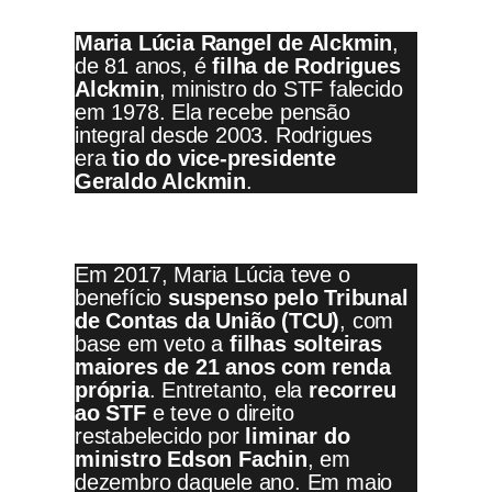
Maria Lúcia Rangel de Alckmin
,
de 81 anos, é
filha de Rodrigues
Alckmin
, ministro do STF falecido
em 1978. Ela recebe pensão
integral desde 2003. Rodrigues
era
tio do vice-presidente
Geraldo Alckmin
.
Em 2017, Maria Lúcia teve o
benefício
suspenso pelo Tribunal
de Contas da União (TCU)
, com
base em veto a
filhas solteiras
maiores de 21 anos com renda
própria
. Entretanto, ela
recorreu
ao STF
e teve o direito
restabelecido por
liminar do
ministro Edson Fachin
, em
dezembro daquele ano. Em maio