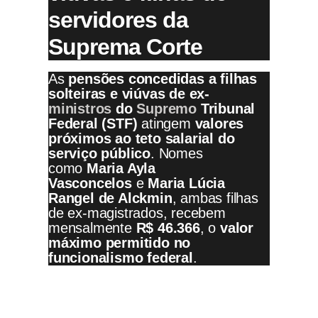
servidores da
Suprema Corte
As
pensões concedidas a filhas
solteiras e viúvas de ex-
ministros
do
Supremo
Tribunal
Federal (STF)
atingem
valores
próximos ao teto salarial do
serviço público
. Nomes
como
Maria Ayla
Vasconcelos
e
Maria Lúcia
Rangel de Alckmin
, ambas filhas
de ex-magistrados, recebem
mensalmente
R$ 46.366
, o
valor
máximo permitido no
funcionalismo federal
.