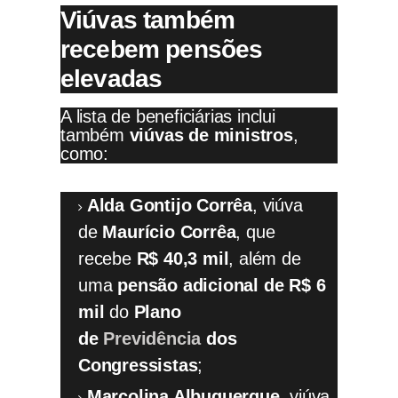
Viúvas também
recebem pensões
elevadas
A lista de beneficiárias inclui
também
viúvas de ministros
,
como:
Alda Gontijo Corrêa
, viúva
de
Maurício Corrêa
, que
recebe
R$ 40,3 mil
, além de
uma
pensão adicional de R$ 6
mil
do
Plano
de
Previdência
dos
Congressistas
;
Marcolina Albuquerque
, viúva