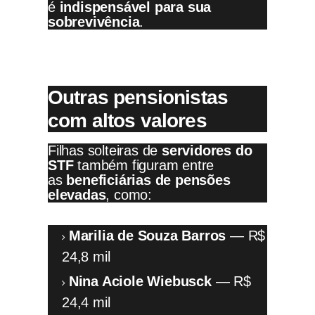
é
indispensável para sua
sobrevivência
.
Outras pensionistas
com altos valores
Filhas solteiras de
servidores do
STF
também figuram entre
as
beneficiárias de pensões
elevadas
, como:
Marilia de Souza Barros
— R$
24,8 mil
Nina Aciole Wiebusck
— R$
24,4 mil