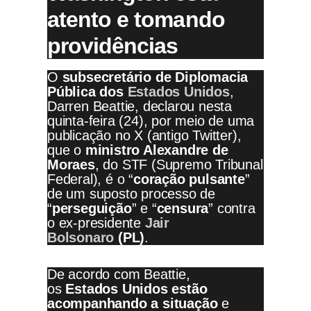
atento e tomando
providências
O
subsecretário de Diplomacia
Pública dos
Estados Unidos
,
Darren Beattie, declarou nesta
quinta-feira (24), por meio de uma
publicação no X (antigo Twitter),
que o
ministro Alexandre de
Moraes
, do STF (Supremo Tribunal
Federal), é o “
coração pulsante
”
de um suposto processo de
“
perseguição
” e “
censura
” contra
o ex-presidente
Jair
Bolsonaro
(PL)
.
De acordo com Beattie,
os
Estados Unidos estão
acompanhando a situação
e