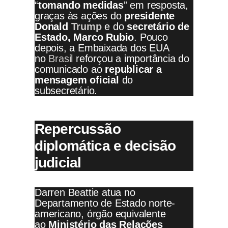
“
tomando medidas
” em resposta,
graças às ações do
presidente
Donald
Trump
e do
secretário de
Estado, Marco Rubio
. Pouco
depois, a Embaixada dos EUA
no
Brasil
reforçou a importância do
comunicado ao
republicar a
mensagem oficial
do
subsecretário.
Repercussão
diplomática e decisão
judicial
Darren Beattie atua no
Departamento de Estado norte-
americano, órgão equivalente
ao
Ministério das Relações