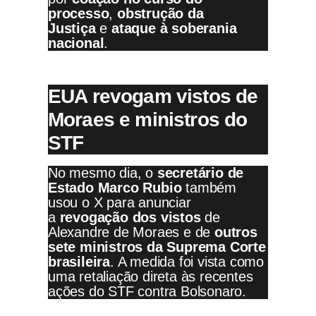
processo
,
obstrução da
Justiça
e
ataque à soberania
nacional
.
EUA revogam vistos de
Moraes e ministros do
STF
No mesmo dia, o
secretário de
Estado Marco Rubio
também
usou o X para anunciar
a
revogação dos vistos
de
Alexandre de Moraes e de
outros
sete ministros da Suprema Corte
brasileira
. A medida foi vista como
uma retaliação direta às recentes
ações do STF contra Bolsonaro.