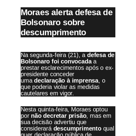
Moraes alerta defesa de
Bolsonaro sobre
descumprimento
Na segunda-feira (21), a
defesa de
Bolsonaro foi convocada
a
prestar esclarecimentos após o ex-
presidente conceder
uma
declaração à imprensa
, o
que poderia violar as medidas
cautelares em vigor.
Nesta quinta-feira, Moraes optou
por
não decretar prisão
, mas em
sua decisão advertiu que
considerará
descumprimento
qual
quer declaração pública de