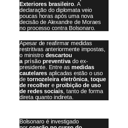
Exteriores brasileiro
. A
declaração do diplomata veio
poucas horas após uma nova
decisão de Alexandre de Moraes
no processo contra Bolsonaro.
Apesar de reafirmar medidas
restritivas anteriormente impostas,
o ministro
descartou
a
prisão
preventiva
do ex-
presidente. Entre as
medidas
cautelares
aplicadas estão o uso
de
tornozeleira eletrônica
,
toque
de recolher
e
proibição de uso
de redes sociais
, tanto de forma
direta quanto indireta.
Bolsonaro é investigado
por
coação no curso do