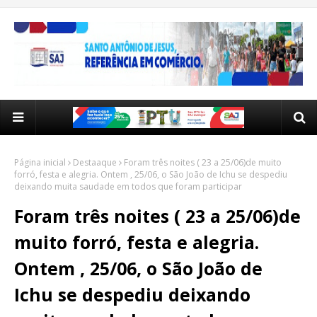
Página inicial
Destaaque
Foram três noites ( 23 a 25/06)de muito
forró, festa e alegria. Ontem , 25/06, o São João de Ichu se despediu
deixando muita saudade em todos que foram participar
Foram três noites ( 23 a 25/06)de
muito forró, festa e alegria.
Ontem , 25/06, o São João de
Ichu se despediu deixando